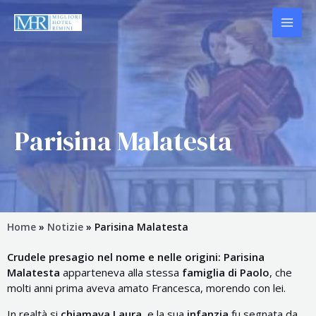
Vai
MAI
al
contenuto
ME
Parisina Malatesta
Home
»
Notizie
»
Parisina Malatesta
Crudele presagio nel nome e nelle origini: Parisina
Malatesta
apparteneva alla stessa
famiglia di Paolo
, che
molti anni prima aveva amato Francesca, morendo con lei.
In realtà si
chiamava Laura
, e la sua
infanzia
fu segnata da