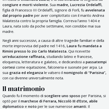
congiure e morti violente.
Sua
madre, Lucrezia Ordelaffi
,
figlia di Francesco III Ordelaffi, signore di Forlì, fu
avvelenata
dal proprio padre
per aver complottato con il marito Andrea
Malatesta contro la propria famiglia. Correva l’anno 1404 e
Laura, nata solo da poche settimane, non conobbe mai sua
madre.
Negli anni successivi, a causa di altre tragedie familiari e della
morte improvvisa del padre nel 1416,
Laura fu mandata a
Rimini presso lo zio Carlo Malatesta.
Qui ricevette
un’educazione raffinata,
studiando latino e francese,
eloquenza, letteratura e galateo, e dedicandosi a
passatempi
cortesi
come equitazione, falconeria e suonate per arpa. La
sua
grazia ed eleganza
le valsero il
nomignolo di “Parisina”,
con cui divenne universalmente nota.
Il matrimonio
Quando fu il momento di
scegliere uno sposo
per Parisina, si
optò per il
marchese di Ferrara, Niccolò III d’Este, abile
diplomatico
e
noto
per le sue numerose
amanti
. Il