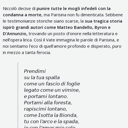
Niccolò decise di
punire tutte le mogli infedeli con la
condanna a morte
, ma Parisina non fu dimenticata. Sebbene
le testimonianze storiche siano scarse, la
sua tragica storia
ispirò grandi autori come Matteo Bandello, Byron e
D’Annunzio,
trovando un posto d’onore nella letteratura e
nell’opera lirica. Così il Vate immagina le parole di Parisina, e
noi sentiamo l’eco di quell’amore profondo e disperato, puro
in mezzo a tanta ferocia.
𝘗𝘳𝘦𝘯𝘥𝘪𝘮𝘪
𝘴𝘶 𝘭𝘢 𝘵𝘶𝘢 𝘴𝘱𝘢𝘭𝘭𝘢
𝘤𝘰𝘮𝘦 𝘶𝘯 𝘧𝘢𝘴𝘤𝘪𝘰 𝘥𝘪 𝘧𝘰𝘨𝘭𝘪𝘦
𝘭𝘦𝘨𝘢𝘵𝘰 𝘤𝘰𝘮𝘦 𝘶𝘯 𝘷𝘪𝘮𝘪𝘯𝘦,
𝘦 𝘱𝘰𝘳𝘵𝘢𝘮𝘪 𝘭𝘰𝘯𝘵𝘢𝘯𝘰.
𝘗𝘰𝘳𝘵𝘢𝘮𝘪 𝘢𝘭𝘭𝘢 𝘧𝘰𝘳𝘦𝘴𝘵𝘢,
𝘳𝘢𝘱𝘪𝘴𝘤𝘪𝘮𝘪 𝘭𝘰𝘯𝘵𝘢𝘯𝘰,
𝘤𝘰𝘮𝘦 𝘐𝘴𝘰𝘵𝘵𝘢 𝘭𝘢 𝘉𝘪𝘰𝘯𝘥𝘢,
𝘵𝘶 𝘤𝘰𝘯 𝘭’𝘢𝘳𝘤𝘰 𝘦 𝘭𝘢 𝘴𝘱𝘢𝘥𝘢,
𝘪𝘰 𝘤𝘰𝘯 𝘭’𝘢𝘮𝘰𝘳 𝘮𝘪𝘰 𝘴𝘰𝘭𝘰.