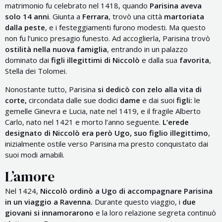
matrimonio fu celebrato nel 1418, quando
Parisina aveva
solo 14 anni
. Giunta a
Ferrara
, trovò una città
martoriata
dalla peste
, e i festeggiamenti furono modesti. Ma questo
non fu l’unico presagio funesto. Ad accoglierla, Parisina trovò
ostilità nella nuova famiglia
, entrando in un palazzo
dominato dai
figli illegittimi di Niccolò
e dalla sua
favorita
,
Stella dei Tolomei.
Nonostante tutto, Parisina
si dedicò con zelo alla vita di
corte,
circondata dalle sue dodici
dame
e dai suoi
figli:
le
gemelle Ginevra e Lucia, nate nel 1419, e il fragile Alberto
Carlo, nato nel 1421 e morto l’anno seguente.
L’erede
designato di Niccolò era però Ugo, suo figlio illegittimo
,
inizialmente ostile verso Parisina ma presto conquistato dai
suoi modi amabili.
L’amore
Nel 1424,
Niccolò ordinò a Ugo di accompagnare Parisina
in un viaggio a Ravenna.
Durante questo viaggio, i
due
giovani si innamorarono
e la loro relazione segreta continuò