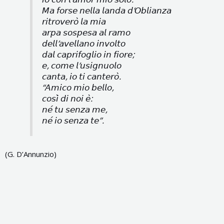
𝘔𝘢 𝘧𝘰𝘳𝘴𝘦 𝘯𝘦𝘭𝘭𝘢 𝘭𝘢𝘯𝘥𝘢 𝘥’𝘖𝘣𝘭𝘪𝘢𝘯𝘻𝘢
𝘳𝘪𝘵𝘳𝘰𝘷𝘦𝘳𝘰̀ 𝘭𝘢 𝘮𝘪𝘢
𝘢𝘳𝘱𝘢 𝘴𝘰𝘴𝘱𝘦𝘴𝘢 𝘢𝘭 𝘳𝘢𝘮𝘰
𝘥𝘦𝘭𝘭’𝘢𝘷𝘦𝘭𝘭𝘢𝘯𝘰 𝘪𝘯𝘷𝘰𝘭𝘵𝘰
𝘥𝘢𝘭 𝘤𝘢𝘱𝘳𝘪𝘧𝘰𝘨𝘭𝘪𝘰 𝘪𝘯 𝘧𝘪𝘰𝘳𝘦;
𝘦, 𝘤𝘰𝘮𝘦 𝘭’𝘶𝘴𝘪𝘨𝘯𝘶𝘰𝘭𝘰
𝘤𝘢𝘯𝘵𝘢, 𝘪𝘰 𝘵𝘪 𝘤𝘢𝘯𝘵𝘦𝘳𝘰̀.
“𝘈𝘮𝘪𝘤𝘰 𝘮𝘪𝘰 𝘣𝘦𝘭𝘭𝘰,
𝘤𝘰𝘴𝘪̀ 𝘥𝘪 𝘯𝘰𝘪 𝘦̀:
𝘯𝘦́ 𝘵𝘶 𝘴𝘦𝘯𝘻𝘢 𝘮𝘦,
𝘯𝘦́ 𝘪𝘰 𝘴𝘦𝘯𝘻𝘢 𝘵𝘦”.
(G. D’Annunzio)