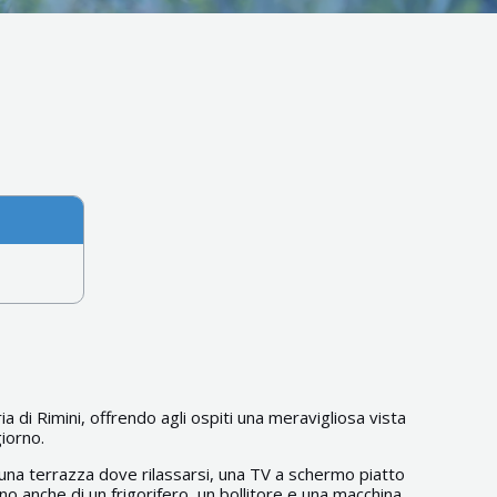
ia di Rimini, offrendo agli ospiti una meravigliosa vista
giorno.
una terrazza dove rilassarsi, una TV a schermo piatto
o anche di un frigorifero, un bollitore e una macchina