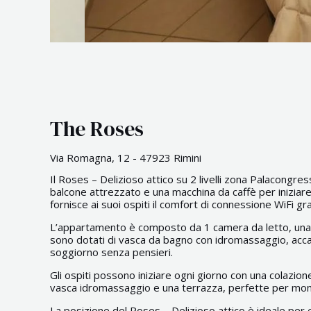
The Roses
Via Romagna, 12 - 47923 Rimini
Il Roses – Delizioso attico su 2 livelli zona Palacongres
balcone attrezzato e una macchina da caffè per iniziare
fornisce ai suoi ospiti il comfort di connessione WiFi gr
L’appartamento è composto da 1 camera da letto, una c
sono dotati di vasca da bagno con idromassaggio, accap
soggiorno senza pensieri.
Gli ospiti possono iniziare ogni giorno con una colazion
vasca idromassaggio e una terrazza, perfette per mome
La posizione del Roses – Delizioso attico è ideale per e