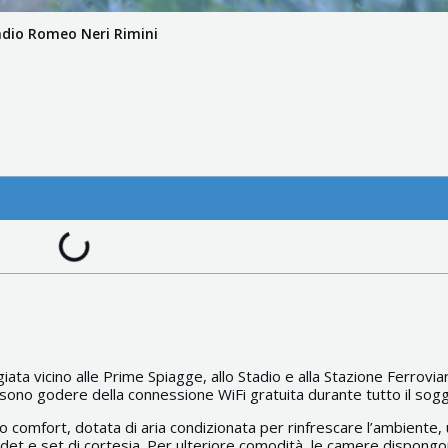
tadio Romeo Neri Rimini
giata vicino alle Prime Spiagge, allo Stadio e alla Stazione Ferroviar
possono godere della connessione WiFi gratuita durante tutto il sog
comfort, dotata di aria condizionata per rinfrescare l’ambiente, 
det e set di cortesia. Per ulteriore comodità, le camere dispongon