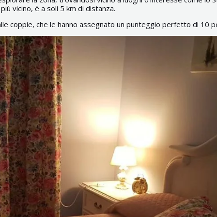
più vicino, è a soli 5 km di distanza.
lle coppie, che le hanno assegnato un punteggio perfetto di 10 pe