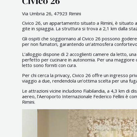
Civico 26
Via Umbria 26, 47923 Rimini
Civico 26, un appartamento situato a Rimini, è situato a
gite in spiaggia. La struttura si trova a 2,1 km dalla sta
Gli ospiti che soggiornano al Civico 26 possono godere 
per non fumatori, garantendo un’atmosfera confortevol
L’alloggio dispone di 2 accoglienti camere da letto, u
perfetto per cucinare in autonomia. Per una maggiore 
letto sono forniti con cura.
Per chi cerca la privacy, Civico 26 offre un ingresso p
viaggio a due, rendendola un’ottima scelta per una fug
Le attrazioni vicine includono Fiabilandia, a 4,3 km di d
aereo, l’Aeroporto Internazionale Federico Fellini è co
Rimini.