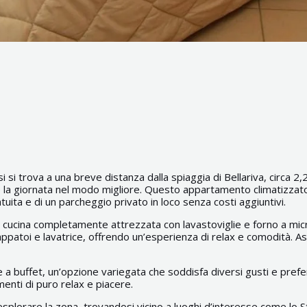
si si trova a una breve distanza dalla spiaggia di Bellariva, circa 2
 la giornata nel modo migliore. Questo appartamento climatizzato, 
atuita e di un parcheggio privato in loco senza costi aggiuntivi.
ucina completamente attrezzata con lavastoviglie e forno a micr
patoi e lavatrice, offrendo un’esperienza di relax e comodità. As
e a buffet, un’opzione variegata che soddisfa diversi gusti e prefer
nti di puro relax e piacere.
splorare la zona, trovandosi vicino a luoghi d’interesse come lo St