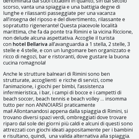
denominata dai suoi cittadini in quanto, sin dal secolo
scorso, vanta una spiaggia e una battigia degne di
lunghe e rilassanti passeggiate per una vacanza
all’insegna del riposo e del divertimento, rilassante e
sopratutto rigenerante! Questa piacevole località
marittima, che fa da ponte tra Rimini e la vicina Riccione,
non delude alcuna aspettativa. Accoglie il turista
con
hotel Bellariva
all’avanguardia a 1 stella, 2 stelle, 3
stelle e 4 stelle, e con un lungomare ben organizzato e
ricco di negozi, bar e ristoranti, dove gustare la buona
cucina romagnola!
Anche le strutture balneari di Rimini sono ben
strutturate, accoglienti e ricche di servizi, come
l’animazione, i giochi per bimbi, l’assistenza
infermieristica, i bar, i campi di bocce e i campetti di
beach soccer, beach tennis e beach volley … insomma
tutto per non ANNOIARSI praticamente
mai! Allontanandosi appena dalla spiaggia di Rimini, si
trovano diversi spazi verdi, ombreggiati dove trovare
riparo dal sole dei giorni più caldi e alcuni di questi sono
attrezzati con giochi ideati appositamente per i bambini
e risultano, quindi, una valida alternativa alla spiaggia.