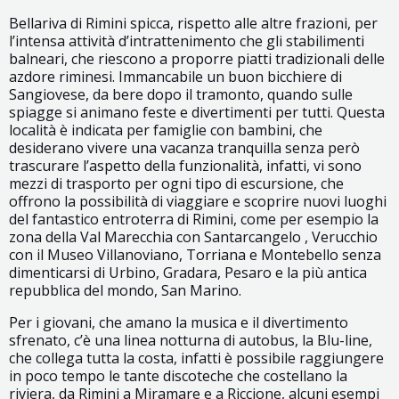
Bellariva di Rimini spicca, rispetto alle altre frazioni, per
l’intensa attività d’intrattenimento che gli stabilimenti
balneari, che riescono a proporre piatti tradizionali delle
azdore riminesi. Immancabile un buon bicchiere di
Sangiovese, da bere dopo il tramonto, quando sulle
spiagge si animano feste e divertimenti per tutti. Questa
località è indicata per famiglie con bambini, che
desiderano vivere una vacanza tranquilla senza però
trascurare l’aspetto della funzionalità, infatti, vi sono
mezzi di trasporto per ogni tipo di escursione, che
offrono la possibilità di viaggiare e scoprire nuovi luoghi
del fantastico entroterra di Rimini, come per esempio la
zona della Val Marecchia con Santarcangelo , Verucchio
con il Museo Villanoviano, Torriana e Montebello senza
dimenticarsi di Urbino, Gradara, Pesaro e la più antica
repubblica del mondo, San Marino.
Per i giovani, che amano la musica e il divertimento
sfrenato, c’è una linea notturna di autobus, la Blu-line,
che collega tutta la costa, infatti è possibile raggiungere
in poco tempo le tante discoteche che costellano la
riviera, da Rimini a Miramare e a Riccione, alcuni esempi