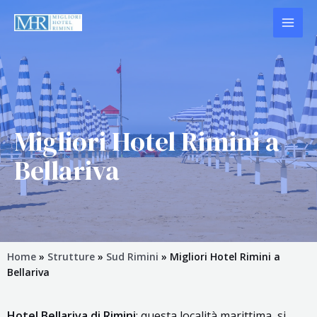
Vai
MAI
al
contenuto
ME
Migliori Hotel Rimini a
Bellariva
Home
»
Strutture
»
Sud Rimini
»
Migliori Hotel Rimini a
Bellariva
Hotel Bellariva di Rimini
: questa località marittima, si