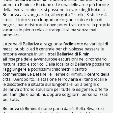
pone tra Rimini e Riccione ed è una delle aree più fornite
della riviera riminese, si possono trovare degli
hotel a
Bellariva
all’avanguardia, alberghi a 2 stelle, 3 stelle e 4
stelle. Il tutto su un lungomare organizzato e ricco di
negozi, bar e ristoranti dove poter trascorrere la propria
vacanza in pieno relax e tranquillità ma senza mai
annoiarsi.
La zona di Bellariva è raggiunta facilmente da vari tipi di
mezzi pubblici ed è centrale per chi volesse passare le
proprie vacanze in un
Hotel Bellariva di Rimini
all’insegna delle avventurose escursioni nel circondario
naturalistico e storico. Dalla località di Bellariva possiamo
raggiungere a pochissimi chilometri il centro
commerciale Le Befane, le Terme di Rimini, il centro della
città, l’Aeroporto, la stazione ferroviaria e i tanti locali e
le discoteche a situate sul lungomare. Gli alberghi di
Bellariva offrono soluzioni per tutte le esigenze, offerte
per famiglie e bambini, oppure soggiorni personalizzati
per tutti.
Bellariva di Rimini
: il nome parla da sé, Bella-Riva, così