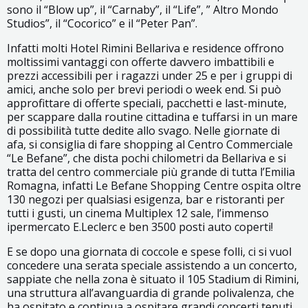
sono il “Blow up”, il “Carnaby”, il “Life”, ” Altro Mondo
Studios”, il “Cocorico” e il “Peter Pan”.
Infatti molti Hotel Rimini Bellariva e residence offrono
moltissimi vantaggi con offerte davvero imbattibili e
prezzi accessibili per i ragazzi under 25 e per i gruppi di
amici, anche solo per brevi periodi o week end. Si può
approfittare di offerte speciali, pacchetti e last-minute,
per scappare dalla routine cittadina e tuffarsi in un mare
di possibilità tutte dedite allo svago. Nelle giornate di
afa, si consiglia di fare shopping al Centro Commerciale
“Le Befane”, che dista pochi chilometri da Bellariva e si
tratta del centro commerciale più grande di tutta l’Emilia
Romagna, infatti Le Befane Shopping Centre ospita oltre
130 negozi per qualsiasi esigenza, bar e ristoranti per
tutti i gusti, un cinema Multiplex 12 sale, l’immenso
ipermercato E.Leclerc e ben 3500 posti auto coperti!
E se dopo una giornata di coccole e spese folli, ci si vuol
concedere una serata speciale assistendo a un concerto,
sappiate che nella zona è situato il 105 Stadium di Rimini,
una struttura all’avanguardia di grande polivalenza, che
ha ospitato e continua a ospitare grandi concerti tenuti