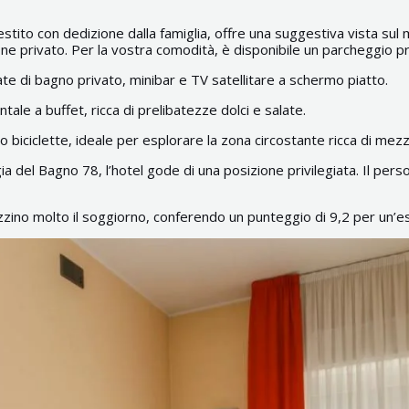
 gestito con dedizione dalla famiglia, offre una suggestiva vista s
ne privato. Per la vostra comodità, è disponibile un parcheggio p
te di bagno privato, minibar e TV satellitare a schermo piatto.
ale a buffet, ricca di prelibatezze dolci e salate.
 biciclette, ideale per esplorare la zona circostante ricca di mezzi 
ia del Bagno 78, l’hotel gode di una posizione privilegiata. Il pers
ezzino molto il soggiorno, conferendo un punteggio di 9,2 per un’e