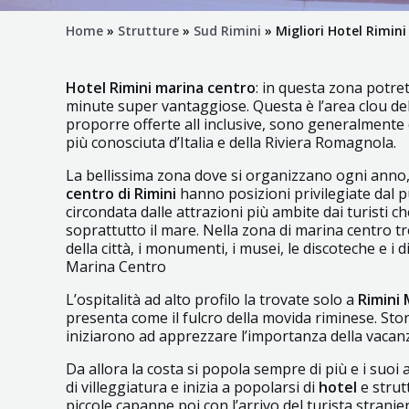
Home
»
Strutture
»
Sud Rimini
»
Migliori Hotel Rimin
Hotel Rimini marina centro
: in questa zona potre
minute super vantaggiose. Questa è l’area clou de
proporre offerte all inclusive, sono generalmente do
più conosciuta d’Italia e della Riviera Romagnola.
La bellissima zona dove si organizzano ogni anno, pe
centro di Rimini
hanno posizioni privilegiate dal p
circondata dalle attrazioni più ambite dai turisti 
soprattutto il mare. Nella zona di marina centro tro
della città, i monumenti, i musei, le discoteche e i
Marina Centro
L’ospitalità ad alto profilo la trovate solo a
Rimini
presenta come il fulcro della movida riminese. Stori
iniziarono ad apprezzare l’importanza della vacan
Da allora la costa si popola sempre di più e i suoi
di villeggiatura e inizia a popolarsi di
hotel
e strutt
piccole capanne poi con l’arrivo del turista strani