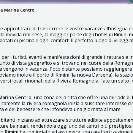
i a Marina Centro
te approfittare di trascorrere le vostre vacanze all’insegna d
lla movida riminese, la maggior parte degli
hotel di Rimini 
tati di piscina e ogni comfort. Il perfetto luogo di villeggia
r i turisti, eventi e manifestazioni di grande tiratura sia in
unto di vista geografico e si trovano nel cuore della Romagn
che vengono in vacanza. Poco distante possiamo raggiungere la 
viamo inoltre il porto di Rimini (la nuova Darsena), la stazio
 diversi locali rinomati della Riviera Romagnola. Fate un salto 
 Marina Centro
, una zona della città che offre una miriade di
camente la riviera romagnola inizia a suscitare interesse circ
za e del benessere che infondeva una giornata al mare.
 abitanti iniziano ad attrezzare strutture adibite appositamen
ure balneari, rendendola oggi uno dei centri più prestigiosi e 
ero
Rimini
ha cominciato ad assumere una caratterizzazione in