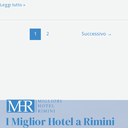
Leggi tutto »
1
2
Successivo
→
I Miglior Hotel a Rimini