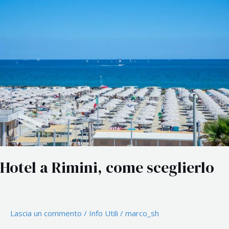
a
Rimini,
come
sceglierlo
Hotel a Rimini, come sceglierlo
Lascia un commento
/
Info Utili
/
marco_sh