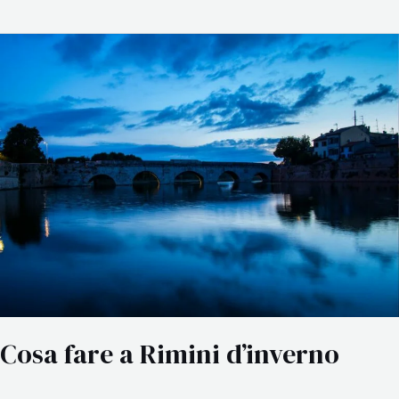
Cosa
fare
a
Rimini
d’inverno
Cosa fare a Rimini d’inverno