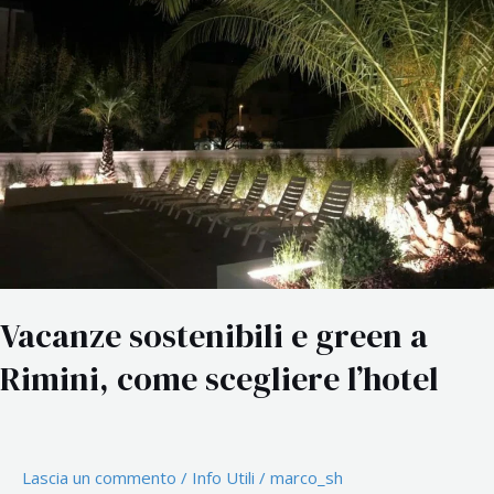
green
a
Rimini,
come
scegliere
l’hotel
Vacanze sostenibili e green a
Rimini, come scegliere l’hotel
Lascia un commento
/
Info Utili
/
marco_sh