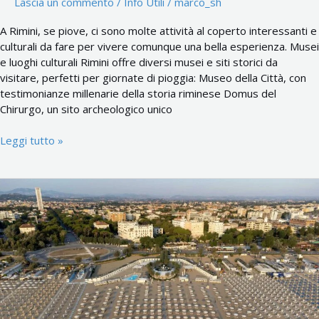
Lascia un commento
/
Info Utili
/
marco_sh
A Rimini, se piove, ci sono molte attività al coperto interessanti e
culturali da fare per vivere comunque una bella esperienza. Musei
e luoghi culturali Rimini offre diversi musei e siti storici da
visitare, perfetti per giornate di pioggia: Museo della Città, con
testimonianze millenarie della storia riminese Domus del
Chirurgo, un sito archeologico unico
Leggi tutto »
Grand
Hotel
Rimini,
storia
e
film