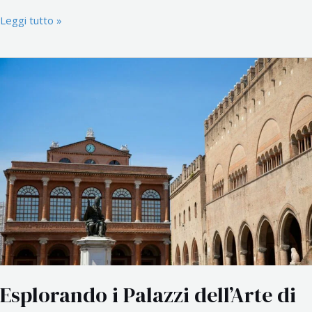
Leggi tutto »
Esplorando
i
Palazzi
dell’Arte
di
Rimini
Esplorando i Palazzi dell’Arte di