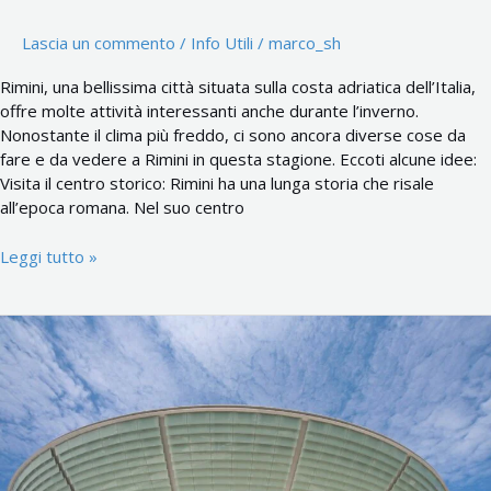
Lascia un commento
/
Info Utili
/
marco_sh
Rimini, una bellissima città situata sulla costa adriatica dell’Italia,
offre molte attività interessanti anche durante l’inverno.
Nonostante il clima più freddo, ci sono ancora diverse cose da
fare e da vedere a Rimini in questa stagione. Eccoti alcune idee:
Visita il centro storico: Rimini ha una lunga storia che risale
all’epoca romana. Nel suo centro
Leggi tutto »
Il
Palacongressi
di
Rimini