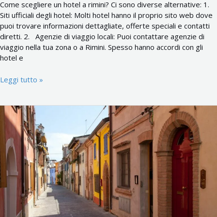
Come scegliere un hotel a rimini? Ci sono diverse alternative: 1.
Siti ufficiali degli hotel: Molti hotel hanno il proprio sito web dove
puoi trovare informazioni dettagliate, offerte speciali e contatti
diretti. 2. Agenzie di viaggio locali: Puoi contattare agenzie di
viaggio nella tua zona o a Rimini. Spesso hanno accordi con gli
hotel e
Leggi tutto »
Vacanze
a
Rimini
come
e
dove
prenotare
e
cosa
fare