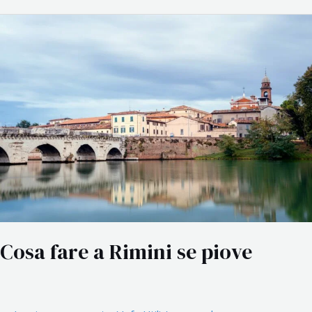
Cosa
fare
a
Rimini
se
piove
Cosa fare a Rimini se piove